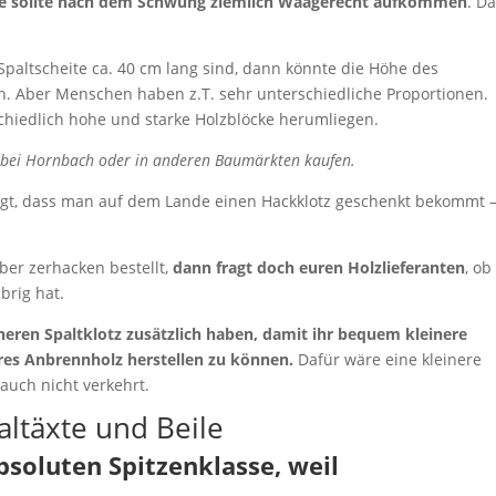
ide sollte nach dem Schwung ziemlich Waagerecht aufkommen
. Da
 Spaltscheite ca. 40 cm lang sind, dann könnte die Höhe des
. Aber Menschen haben z.T. sehr unterschiedliche Proportionen.
rschiedlich hohe und starke Holzblöcke herumliegen.
) bei Hornbach oder in anderen Baumärkten kaufen.
gt, dass man auf dem Lande einen Hackklotz geschenkt bekommt 
ber zerhacken bestellt,
dann fragt doch euren Holzlieferanten
, ob
brig hat.
heren Spaltklotz zusätzlich haben, damit ihr bequem kleinere
res Anbrennholz herstellen zu können.
Dafür wäre eine kleinere
 auch nicht verkehrt.
ltäxte und Beile
soluten Spitzenklasse, weil