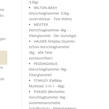
3,5kg)
WILTON-BASH
ann
(Vorschlaghammer 3,5kg -
 zu
unzerstörbar - Test-Video)
MEISTER
(Vorschlaghammer 4kg -
Fiberglasstiel - Der Günstige)
apin
HALDER Simplex (Gummi-
Schon-Vorschlaghammer
5kg - alle Teile
austauschbar)
PEDDINGHAUS
hr
(Vorschlaghammer 5kg -
Fiberglasstiel)
 zu
STANLEY (FatMax
Multitool: 5 in 1 - 4kg)
FISKARS (Bestseller
Vorschlaghammer 5kg -
Gummimanschette-
Schaftschutz - Fiberglaskern)