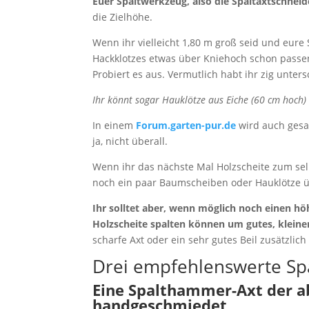
Euer Spaltwerkzeug, also die Spaltaxtschne
die Zielhöhe.
Wenn ihr vielleicht 1,80 m groß seid und eure
Hackklotzes etwas über Kniehoch schon passen
Probiert es aus. Vermutlich habt ihr zig unte
Ihr könnt sogar Hauklötze aus Eiche (60 cm hoch
In einem
Forum.garten-pur.de
wird auch gesa
ja, nicht überall.
Wenn ihr das nächste Mal Holzscheite zum sel
noch ein paar Baumscheiben oder Hauklötze ü
Ihr solltet aber, wenn möglich noch einen hö
Holzscheite spalten können um gutes, kleine
scharfe Axt oder ein sehr gutes Beil zusätzlich
Drei empfehlenswerte Spa
Eine Spalthammer-Axt der ab
handgeschmiedet