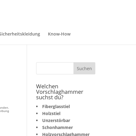
Sicherheitskleidung
Know-How
Welchen
Vorschlaghammer
suchst du?
Fiberglasstiel
unden.
erbung
Holzstiel
Unzerstörbar
Schonhammer
Holzvorschlaghammer