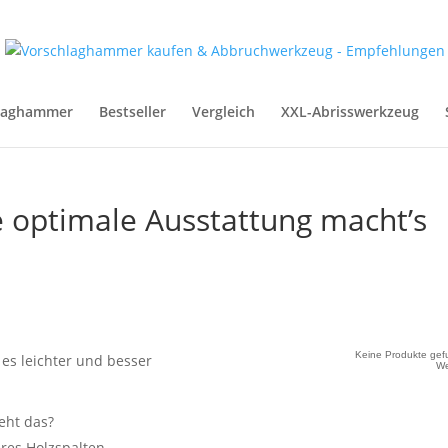
hlaghammer
Bestseller
Vergleich
XXL-Abrisswerkzeug
 optimale Ausstattung macht’s
Keine Produkte gef
es leichter und besser
W
eht das?
eres Holzspalten