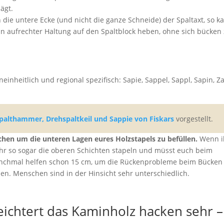
lägt.
 die untere Ecke (und nicht die ganze Schneide) der Spaltaxt, so k
n aufrechter Haltung auf den Spaltblock heben, ohne sich bücken
inheitlich und regional spezifisch: Sapie, Sappel, Sappl, Sapin, Z
palthammer, Drehspaltkeil und Sappie von Fiskars
vorgestellt.
chen um die unteren Lagen eures Holzstapels zu befüllen.
Wenn i
 ihr so sogar die oberen Schichten stapeln und müsst euch beim
nchmal helfen schon 15 cm, um die Rückenprobleme beim Bücken
sen. Menschen sind in der Hinsicht sehr unterschiedlich.
leichtert das Kaminholz hacken sehr –