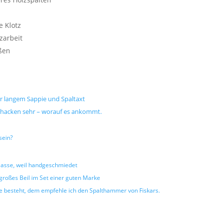
e Klotz
zarbeit
ßen
 langem Sappie und Spaltaxt
lz hacken sehr – worauf es ankommt.
sein?
lasse, weil handgeschmiedet
großes Beil im Set einer guten Marke
le besteht, dem empfehle ich den Spalthammer von Fiskars.