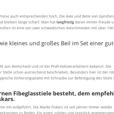
 Preise auch entsprechenden hoch. Die Äxte und Beile von Gänsfor
und bleiben lange scharf. Man hat
langfristig
daran immer Freude 
Gänsfors ist eine von zwei schwedischen Axtschmieden mit über 100
ie kleines und großes Beil im Set einer gu
 aus Remscheid und ist bei Profi-Holzverarbeitern bekannt. Die
 Stelle schon ausreichend beschrieben. Besonders hier ist der ro
typische Sicherungsplatte mit Schraube zur Befestigung des Stiels
rnen Fibeglasstiele besteht, dem empfeh
skars.
seite mit aufgeführt. Die Marke Fiskars ist seit Jahren immer wieder
erkzeugen zu finden. Ein gutes, solides und preislich angemessen