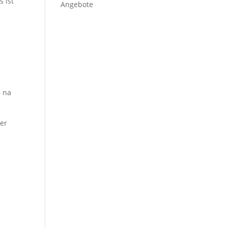
s ist
– na
 er