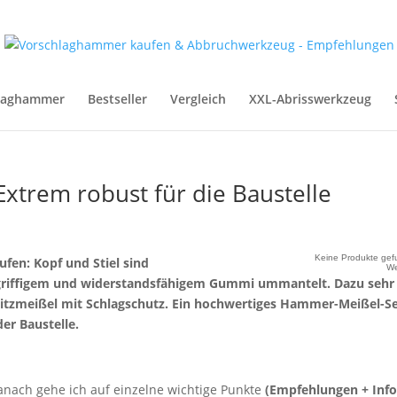
hlaghammer
Bestseller
Vergleich
XXL-Abrisswerkzeug
Extrem robust für die Baustelle
Keine Produkte gef
ufen: Kopf und Stiel sind
W
griffigem und widerstandsfähigem Gummi ummantelt. Dazu sehr
-Spitzmeißel mit Schlagschutz. Ein hochwertiges Hammer-Meißel-S
der Baustelle.
anach gehe ich auf einzelne wichtige Punkte
(Empfehlungen + Info