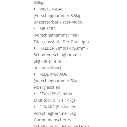
3,5kg)
WILTON-BASH
(Vorschlaghammer 3,5kg -
unzerstörbar - Test-Video)
MEISTER
(Vorschlaghammer 4kg -
Fiberglasstiel - Der Günstige)
HALDER Simplex (Gummi-
Schon-Vorschlaghammer
5kg - alle Teile
austauschbar)
PEDDINGHAUS
(Vorschlaghammer 5kg -
Fiberglasstiel)
STANLEY (FatMax
Multitool: 5 in 1 - 4kg)
FISKARS (Bestseller
Vorschlaghammer 5kg -
Gummimanschette-
Schaftschutz - Fiberglaskern)