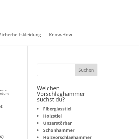
Sicherheitskleidung
Know-How
Welchen
unden.
Vorschlaghammer
erbung
suchst du?
et
Fiberglasstiel
Holzstiel
Unzerstörbar
Schonhammer
s)
Holzvorschlaghammer